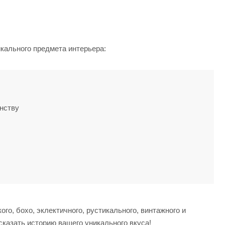
кального предмета интерьера:
нству
о, бохо, эклектичного, рустикального, винтажного и
сказать историю вашего уникального вкуса!