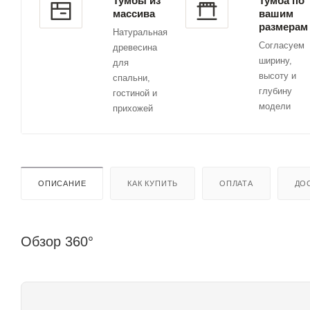
Тумбы из
Тумба по
массива
вашим
размерам
Натуральная
Согласуем
древесина
ширину,
для
высоту и
спальни,
глубину
гостиной и
модели
прихожей
ОПИСАНИЕ
КАК КУПИТЬ
ОПЛАТА
ДО
Обзор 360°