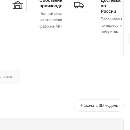
Собственное
Доставка
производство
по
России
Полный цикл
Рассчитаем
изготовления на
по адресу и
фабрике MH75
габаритам
СТАВКА
Скачать 3D модель