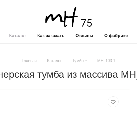
Каталог
Как заказать
Отзывы
О фабрике
—
—
—
Главная
Каталог
Тумбы
MH_103-1
нерская тумба из массива MH