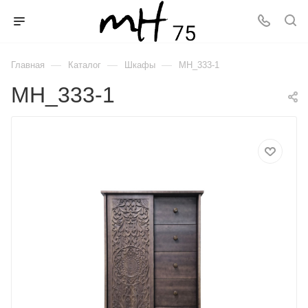
—
—
—
Главная
Каталог
Шкафы
MH_333-1
MH_333-1